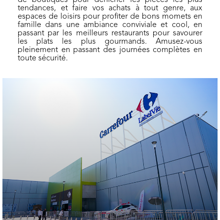
de boutiques pour dénicher les pièces les plus
tendances, et faire vos achats à tout genre, aux
Pour un
espaces de loisirs pour profiter de bons momets en
famille dans une ambiance conviviale et cool, en
shopping
passant par les meilleurs restaurants pour savourer
en toute
les plats les plus gourmands. Amusez-vous
sérénité,
pleinement en passant des journées complètes en
toute sécurité.
Sela Park
met à
votre
disposition
des
toilettes
propres et
faciles
d'accès