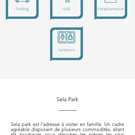
Parking
GAB
500 places
de
Sela Park
parking
gratuites
sont à
votre
Sela park est l’adresse à visiter en famille. Un cadre
disposition
Sanitaires
agréable disposant de plusieurs commodités, allant