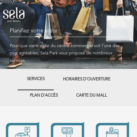
Planifiez votre visite
Pour que votre visite du centre commercial soit l’une des
plus agréables, Sela Park vous propose de nombreux
services.
SERVICES
HORAIRES D’OUVERTURE
PLAN D'ACCÈS
CARTE DU MALL