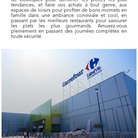
de boutiques pour dénicher les pièces les plus
tendances, et faire vos achats à tout genre, aux
Pour un
espaces de loisirs pour profiter de bons momets en
famille dans une ambiance conviviale et cool, en
shopping
passant par les meilleurs restaurants pour savourer
en toute
les plats les plus gourmands. Amusez-vous
sérénité,
pleinement en passant des journées complètes en
toute sécurité.
Sela Park
met à
votre
disposition
des
toilettes
propres et
faciles
d'accès