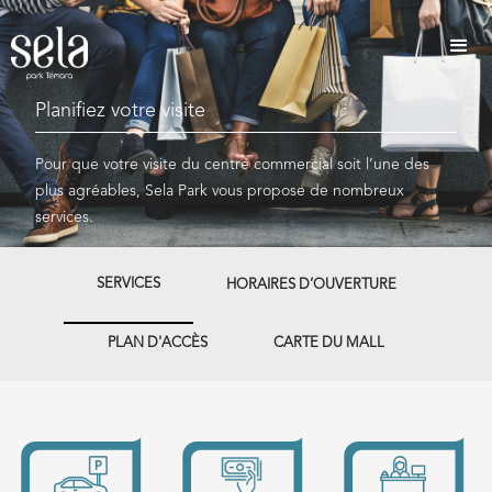
Planifiez votre visite
Pour que votre visite du centre commercial soit l’une des
plus agréables, Sela Park vous propose de nombreux
services.
SERVICES
HORAIRES D’OUVERTURE
PLAN D'ACCÈS
CARTE DU MALL