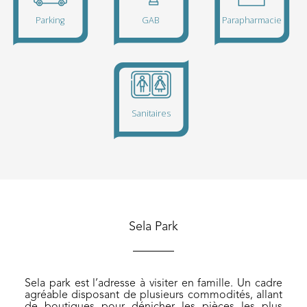
Parking
GAB
500 places
de
Sela Park
parking
gratuites
sont à
votre
Sela park est l’adresse à visiter en famille. Un cadre
disposition
Sanitaires
agréable disposant de plusieurs commodités, allant