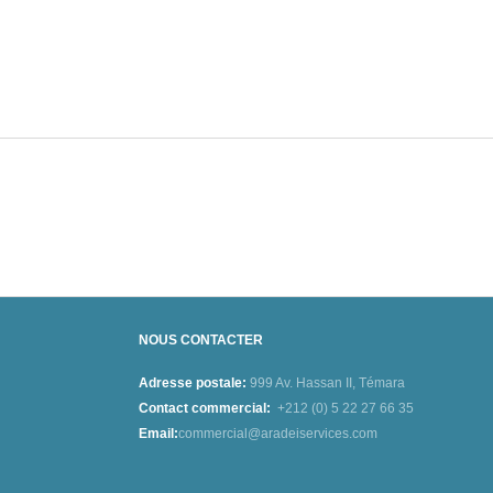
NOUS CONTACTER
Adresse postale:
999 Av. Hassan II, Témara
Contact commercial:
+212 (0) 5 22 27 66 35
Email:
commercial@aradeiservices.com