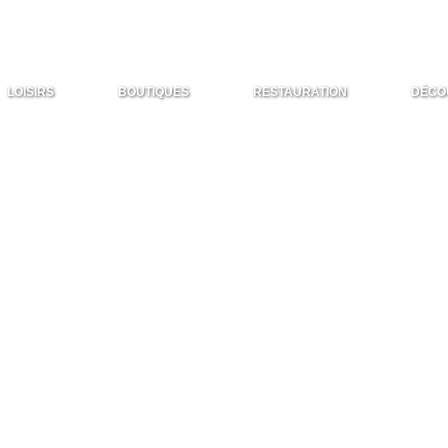
LOISIRS
BOUTIQUES
RESTAURATION
DÉCO
avez besoin chez Sela
d'univers à découvrir à Sela Park Casablanca