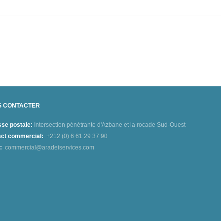
S CONTACTER
se postale:
Intersection pénétrante d'Azbane et la rocade Sud-Ouest
ct commercial:
+212 (0) 6 61 29 37 90
:
commercial@aradeiservices.com