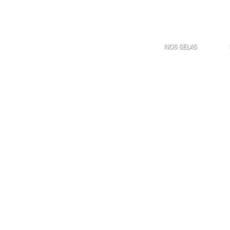
NOS SELAS
vez besoin chez Sela P
nivers à découvrir à Sela Park