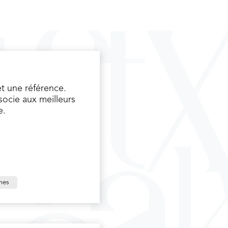
t une référence.
ssocie aux meilleurs
e.
mes